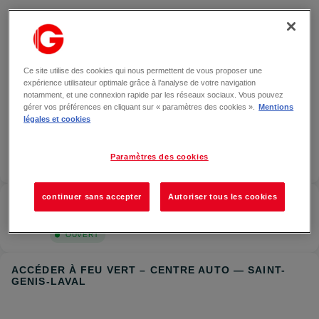
GALERIE PHOTOS
Ce site utilise des cookies qui nous permettent de vous proposer une
expérience utilisateur optimale grâce à l’analyse de votre navigation
notamment, et une connexion rapide par les réseaux sociaux. Vous pouvez
gérer vos préférences en cliquant sur « paramètres des cookies ».
Mentions
légales et cookies
Paramètres des cookies
continuer sans accepter
Autoriser tous les cookies
Feu vert – Centre auto
— Saint-
Genis-Laval
Localiser
OUVERT
ACCÉDER À FEU VERT – CENTRE AUTO — SAINT-
GENIS-LAVAL