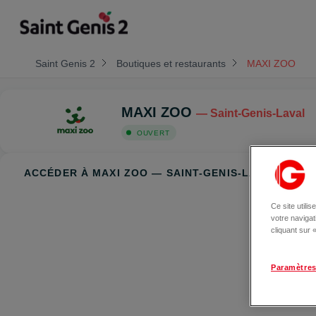
Saint Genis 2
Boutiques et restaurants
MAXI ZOO
MAXI ZOO
— Saint-Genis-Laval
OUVERT
ACCÉDER À MAXI ZOO — SAINT-GENIS-LAVAL
Ce site utili
votre naviga
cliquant sur
Paramètres