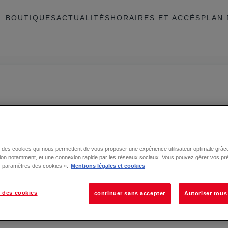
BOUTIQUES
ACTUALITÉS
HORAIRES ET ACCÈS
PLAN 
se des cookies qui nous permettent de vous proposer une expérience utilisateur optimale grâce
tion notamment, et une connexion rapide par les réseaux sociaux. Vous pouvez gérer vos pr
 « paramètres des cookies ».
Mentions légales et cookies
 des cookies
continuer sans accepter
Autoriser tous