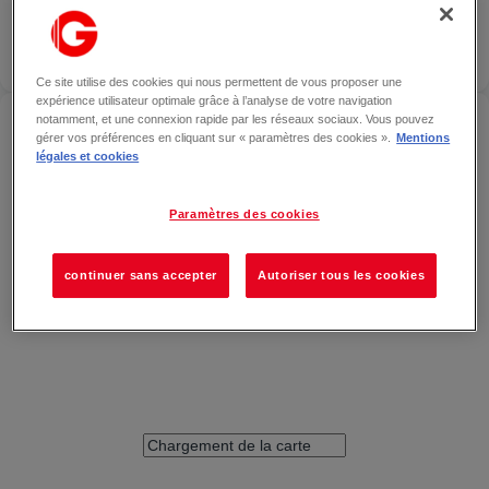
Pharmacie du centre
— Saint-
Genis-Laval
Localiser
FERMÉ
Ce site utilise des cookies qui nous permettent de vous proposer une
expérience utilisateur optimale grâce à l’analyse de votre navigation
ACCÉDER À PHARMACIE DU CENTRE — SAINT-
notamment, et une connexion rapide par les réseaux sociaux. Vous pouvez
GENIS-LAVAL
gérer vos préférences en cliquant sur « paramètres des cookies ».
Mentions
légales et cookies
Paramètres des cookies
continuer sans accepter
Autoriser tous les cookies